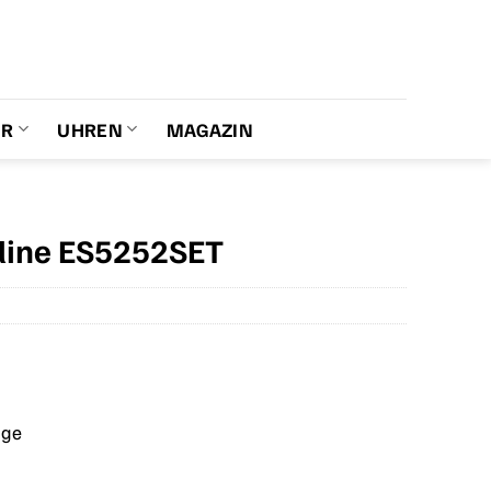
ER
UHREN
MAGAZIN
eline ES5252SET
age
er