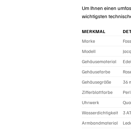
Um Ihnen einen umfass
wichtigsten technisch
MERKMAL
DET
Marke
Foss
Modell
Jac
Gehäusematerial
Ede
Gehäusefarbe
Ros
Gehäusegröße
36
Zifferblattfarbe
Per
Uhrwerk
Qua
Wasserdichtigkeit
3 A
Armbandmaterial
Lede