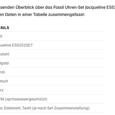
enden Überblick über das Fossil Uhren-Set Jacqueline ES5
en Daten in einer Tabelle zusammengefasst:
AILS
il
queline ES5252SET
lstahl
égold
 mm
lmutt
rz
TM (spritzwassergeschützt)
r, Edelstahl, Textil (je nach Set-Zusammenstellung)