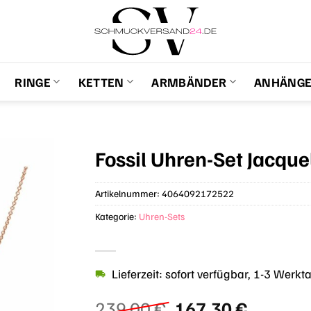
RINGE
KETTEN
ARMBÄNDER
ANHÄNG
Fossil Uhren-Set Jacqu
Artikelnummer:
4064092172522
Kategorie:
Uhren-Sets
Lieferzeit: sofort verfügbar, 1-3 Werkt
Ursprünglicher
Aktuell
239,00
€
167,30
€