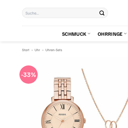
Zum
Suchen
Inhalt
nach:
springen
SCHMUCK
OHRRINGE
Start
»
Uhr
»
Uhren-Sets
-33%