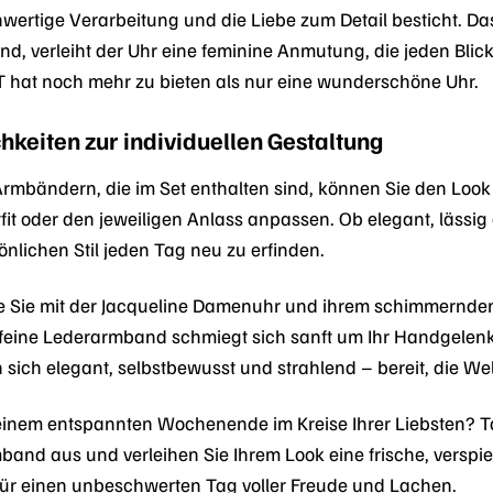
hwertige Verarbeitung und die Liebe zum Detail besticht. Da
, verleiht der Uhr eine feminine Anmutung, die jeden Blick 
 hat noch mehr zu bieten als nur eine wunderschöne Uhr.
hkeiten zur individuellen Gestaltung
Armbändern, die im Set enthalten sind, können Sie den Lo
tfit oder den jeweiligen Anlass anpassen. Ob elegant, lässi
sönlichen Stil jeden Tag neu zu erfinden.
 wie Sie mit der Jacqueline Damenuhr und ihrem schimmernden
eine Lederarmband schmiegt sich sanft um Ihr Handgelenk,
en sich elegant, selbstbewusst und strahlend – bereit, die We
 einem entspannten Wochenende im Kreise Ihrer Liebsten?
mband aus und verleihen Sie Ihrem Look eine frische, verspi
für einen unbeschwerten Tag voller Freude und Lachen.