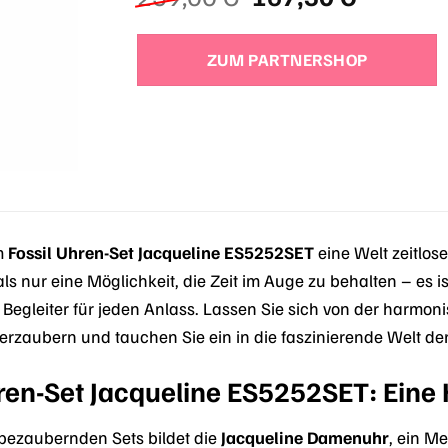
Preis
Preis
war:
ist:
ZUM PARTNERSHOP
239,00 €
167,30 
m
Fossil Uhren-Set Jacqueline ES5252SET
eine Welt zeitlose
 als nur eine Möglichkeit, die Zeit im Auge zu behalten – es i
n Begleiter für jeden Anlass. Lassen Sie sich von der harm
erzaubern und tauchen Sie ein in die faszinierende Welt de
hren-Set Jacqueline ES5252SET: Eine
bezaubernden Sets bildet die
Jacqueline Damenuhr
, ein M