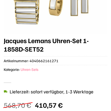
Jacques Lemans Uhren-Set 1-
1858D-SET52
Artikelnummer:
4040662161271
Kategorie:
Uhren-Sets
Lieferzeit: sofort verfügbar, 1-3 Werktage
Ursprünglicher
Aktueller
568,70
€
410,57
€