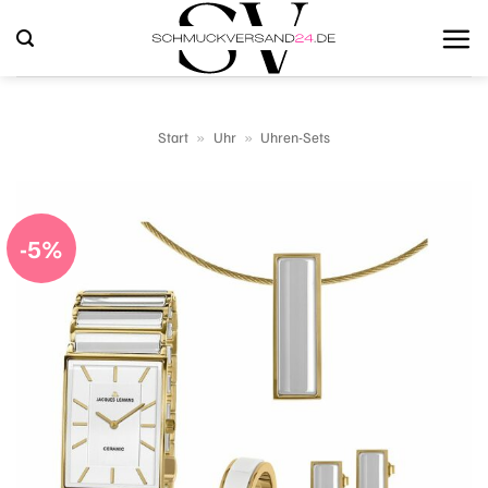
Zum
Inhalt
springen
Start
»
Uhr
»
Uhren-Sets
-5%