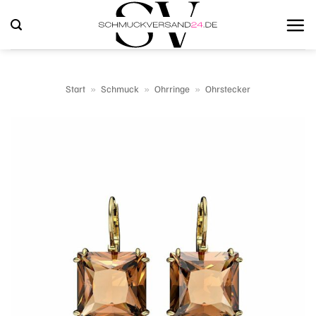
Zum
Inhalt
springen
Start
»
Schmuck
»
Ohrringe
»
Ohrstecker