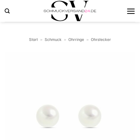
Zum
Inhalt
springen
Start
»
Schmuck
»
Ohrringe
»
Ohrstecker