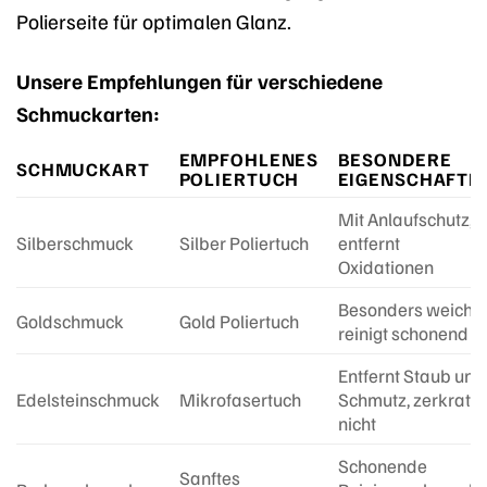
Polierseite für optimalen Glanz.
Unsere Empfehlungen für verschiedene
Schmuckarten:
EMPFOHLENES
BESONDERE
SCHMUCKART
POLIERTUCH
EIGENSCHAFTE
Mit Anlaufschutz,
Silberschmuck
Silber Poliertuch
entfernt
Oxidationen
Besonders weich,
Goldschmuck
Gold Poliertuch
reinigt schonend
Entfernt Staub und
Edelsteinschmuck
Mikrofasertuch
Schmutz, zerkratzt
nicht
Schonende
Sanftes