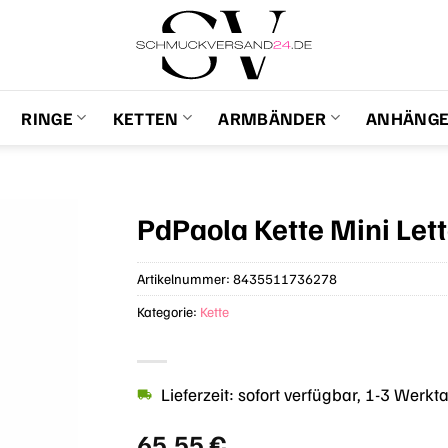
RINGE
KETTEN
ARMBÄNDER
ANHÄNG
PdPaola Kette Mini Let
Artikelnummer:
8435511736278
Kategorie:
Kette
Lieferzeit: sofort verfügbar, 1-3 Werkt
65,55
€