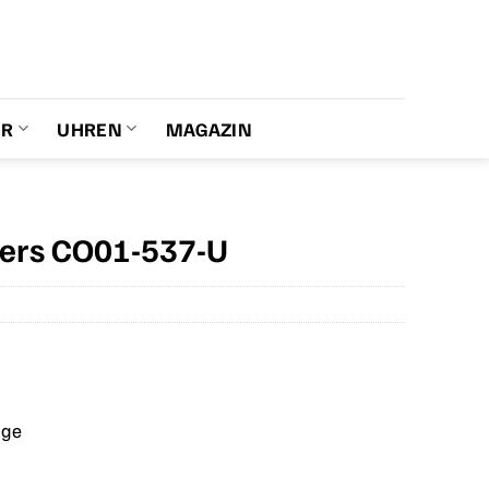
ER
UHREN
MAGAZIN
ters CO01-537-U
age