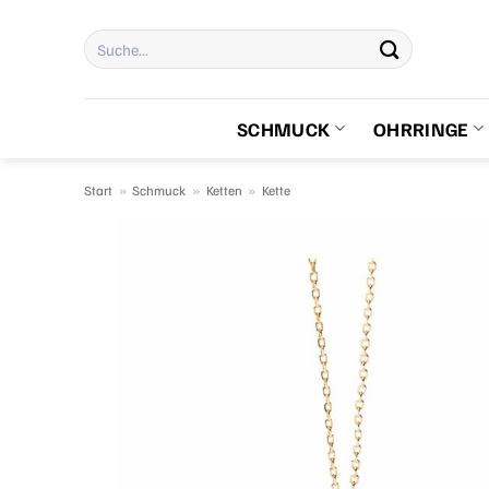
Zum
Suchen
Inhalt
nach:
springen
SCHMUCK
OHRRINGE
Start
»
Schmuck
»
Ketten
»
Kette