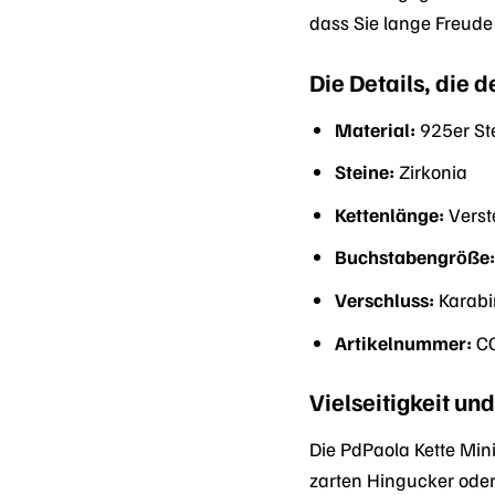
dass Sie lange Freud
Die Details, die
Material:
925er Ste
Steine:
Zirkonia
Kettenlänge:
Verst
Buchstabengröße
Verschluss:
Karabi
Artikelnummer:
CO
Vielseitigkeit u
Die PdPaola Kette Mini
zarten Hingucker oder