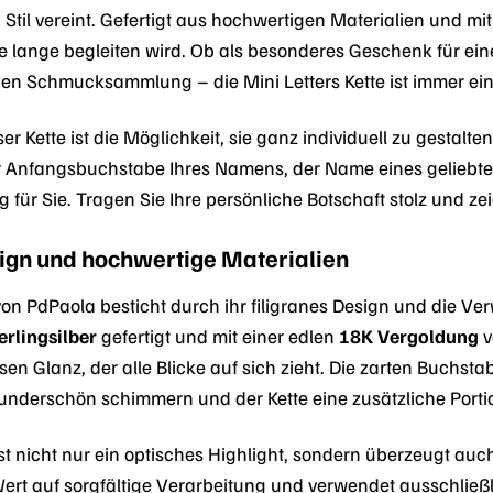
Stil vereint. Gefertigt aus hochwertigen Materialien und mit v
 lange begleiten wird. Ob als besonderes Geschenk für ei
en Schmucksammlung – die Mini Letters Kette ist immer ei
r Kette ist die Möglichkeit, sie ganz individuell zu gestal
der Anfangsbuchstabe Ihres Namens, der Name eines geliebt
ür Sie. Tragen Sie Ihre persönliche Botschaft stolz und zei
sign und hochwertige Materialien
 von PdPaola besticht durch ihr filigranes Design und die Ve
erlingsilber
gefertigt und mit einer edlen
18K Vergoldung
v
en Glanz, der alle Blicke auf sich zieht. Die zarten Buchst
 wunderschön schimmern und der Kette eine zusätzliche Porti
 ist nicht nur ein optisches Highlight, sondern überzeugt au
ert auf sorgfältige Verarbeitung und verwendet ausschließl