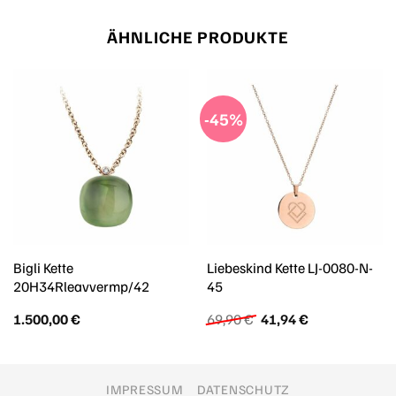
ÄHNLICHE PRODUKTE
-45%
Bigli Kette
Liebeskind Kette LJ-0080-N-
20H34Rleavvermp/42
45
Ursprünglicher
Aktueller
1.500,00
€
69,90
€
41,94
€
Preis
Preis
war:
ist:
69,90 €
41,94 €.
IMPRESSUM
DATENSCHUTZ