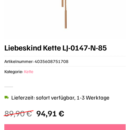
Liebeskind Kette LJ-0147-N-85
Artikelnummer:
4035608751708
Kategorie:
Kette
Lieferzeit: sofort verfügbar, 1-3 Werktage
Ursprünglicher
Aktueller
89,90
€
94,91
€
Preis
Preis
war:
ist: