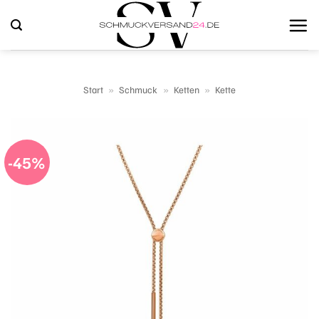
Zum
Inhalt
springen
Start
»
Schmuck
»
Ketten
»
Kette
-45%