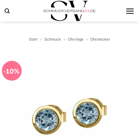
Zum
Inhalt
springen
Start
»
Schmuck
»
Ohrringe
»
Ohrstecker
-10%