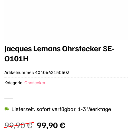
Jacques Lemans Ohrstecker SE-
O101H
Artikelnummer:
4040662150503
Kategorie:
Ohrstecker
Lieferzeit: sofort verfügbar, 1-3 Werktage
Ursprünglicher
Aktueller
99,90
€
99,90
€