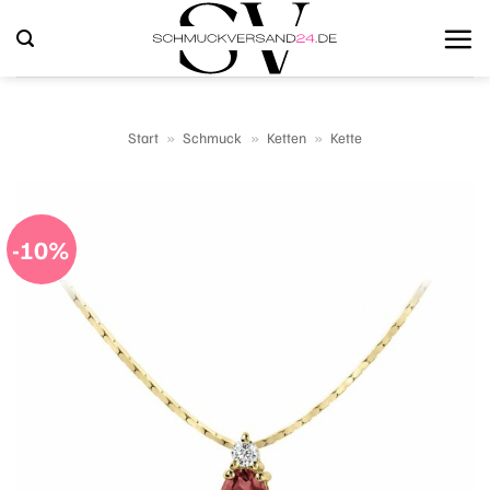
Zum
Inhalt
springen
Start
»
Schmuck
»
Ketten
»
Kette
-10%