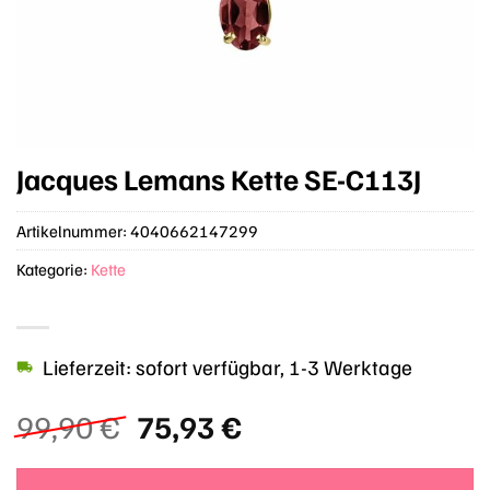
Jacques Lemans Kette SE-C113J
Artikelnummer:
4040662147299
Kategorie:
Kette
Lieferzeit: sofort verfügbar, 1-3 Werktage
Ursprünglicher
Aktueller
99,90
€
75,93
€
Preis
Preis
war:
ist: