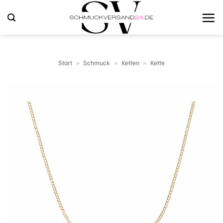
Zum
Inhalt
springen
Start
»
Schmuck
»
Ketten
»
Kette