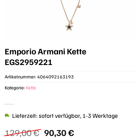
Emporio Armani Kette
EGS2959221
Artikelnummer:
4064092163193
Kategorie:
Kette
Lieferzeit: sofort verfügbar, 1-3 Werktage
Ursprünglicher
Aktueller
129,00
€
90,30
€