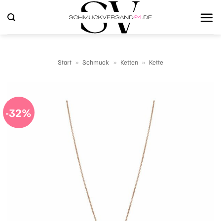
Zum
Inhalt
springen
Start
»
Schmuck
»
Ketten
»
Kette
-32%