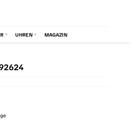
ER
UHREN
MAGAZIN
992624
age