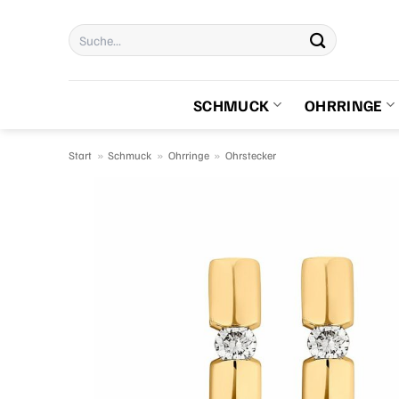
Zum
Suchen
Inhalt
nach:
springen
SCHMUCK
OHRRINGE
Start
»
Schmuck
»
Ohrringe
»
Ohrstecker