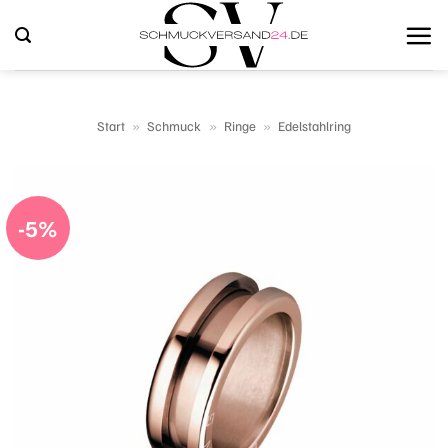
Zum
Inhalt
springen
Start
»
Schmuck
»
Ringe
»
Edelstahlring
-5%