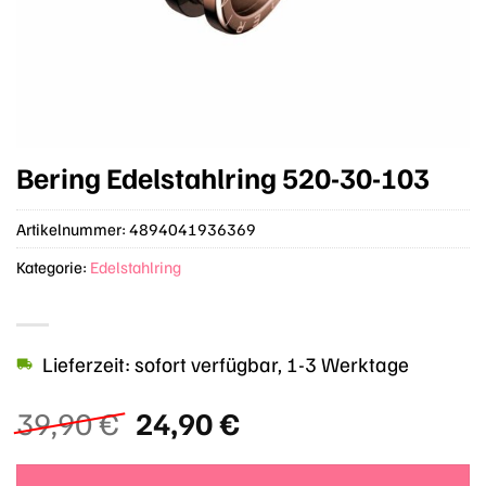
Bering Edelstahlring 520-30-103
Artikelnummer:
4894041936369
Kategorie:
Edelstahlring
Lieferzeit: sofort verfügbar, 1-3 Werktage
Ursprünglicher
Aktueller
39,90
€
24,90
€
Preis
Preis
war:
ist: