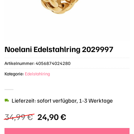
Noelani Edelstahlring 2029997
Artikelnummer:
4056874024280
Kategorie:
Edelstahlring
Lieferzeit: sofort verfügbar, 1-3 Werktage
Ursprünglicher
Aktueller
34,99
€
24,90
€
Preis
Preis
war:
ist: