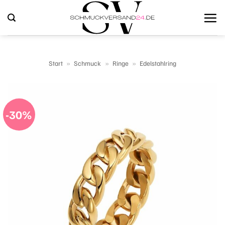
Zum
Inhalt
springen
Start
»
Schmuck
»
Ringe
»
Edelstahlring
-30%