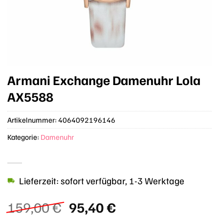
Armani Exchange Damenuhr Lola
AX5588
Artikelnummer:
4064092196146
Kategorie:
Damenuhr
Lieferzeit: sofort verfügbar, 1-3 Werktage
Ursprünglicher
Aktueller
159,00
€
95,40
€