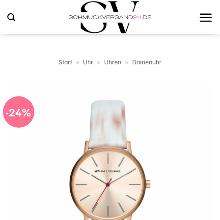
Zum
Inhalt
springen
Start
»
Uhr
»
Uhren
»
Damenuhr
-24%