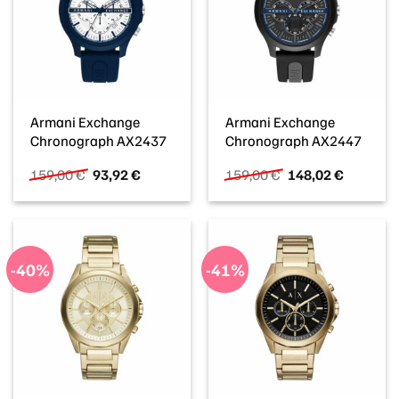
Armani Exchange
Armani Exchange
Chronograph AX2437
Chronograph AX2447
Ursprünglicher
Aktueller
Ursprünglicher
Aktueller
159,00
€
93,92
€
159,00
€
148,02
€
Preis
Preis
Preis
Preis
war:
ist:
war:
ist:
159,00 €
93,92 €.
159,00 €
148,02 €
-40%
-41%