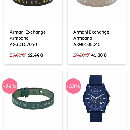
Armani Exchange
Armani Exchange
Armband
Armband
AXG0107040
AXG0108040
Ursprünglicher
Aktueller
Ursprünglicher
Aktueller
59,00
€
62,44
€
59,00
€
41,30
€
Preis
Preis
Preis
Preis
war:
ist:
war:
ist:
59,00 €
62,44 €.
59,00 €
41,30 €.
-24%
-33%