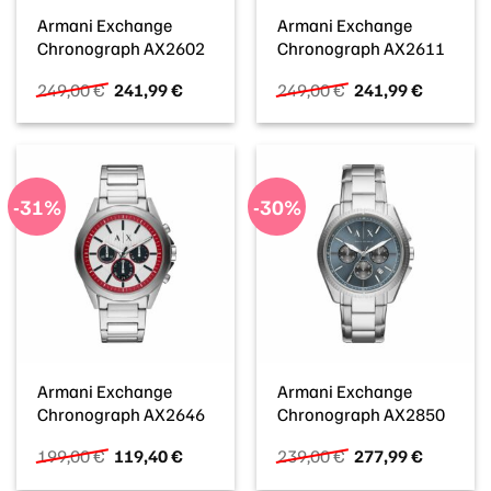
Armani Exchange
Armani Exchange
Chronograph AX2602
Chronograph AX2611
Ursprünglicher
Aktueller
Ursprünglicher
Aktueller
249,00
€
241,99
€
249,00
€
241,99
€
Preis
Preis
Preis
Preis
war:
ist:
war:
ist:
249,00 €
241,99 €.
249,00 €
241,99 €
-31%
-30%
Armani Exchange
Armani Exchange
Chronograph AX2646
Chronograph AX2850
Ursprünglicher
Aktueller
Ursprünglicher
Aktueller
199,00
€
119,40
€
239,00
€
277,99
€
Preis
Preis
Preis
Preis
war:
ist:
war:
ist: