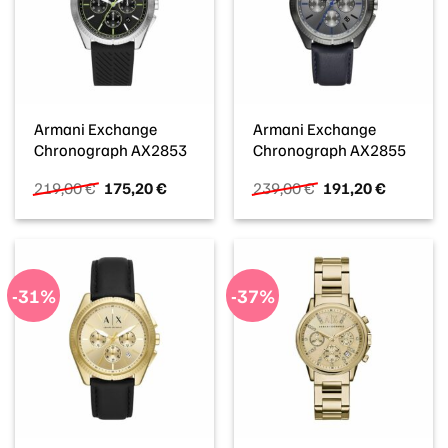
Armani Exchange
Armani Exchange
Chronograph AX2853
Chronograph AX2855
Ursprünglicher
Aktueller
Ursprünglicher
Aktueller
219,00
€
175,20
€
239,00
€
191,20
€
Preis
Preis
Preis
Preis
war:
ist:
war:
ist:
219,00 €
175,20 €.
239,00 €
191,20 €
-31%
-37%