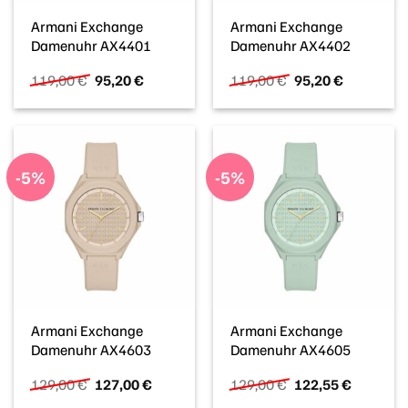
Armani Exchange
Armani Exchange
Damenuhr AX4401
Damenuhr AX4402
Ursprünglicher
Aktueller
Ursprünglicher
Aktueller
119,00
€
95,20
€
119,00
€
95,20
€
Preis
Preis
Preis
Preis
war:
ist:
war:
ist:
119,00 €
95,20 €.
119,00 €
95,20 €.
-5%
-5%
Armani Exchange
Armani Exchange
Damenuhr AX4603
Damenuhr AX4605
Ursprünglicher
Aktueller
Ursprünglicher
Aktueller
129,00
€
127,00
€
129,00
€
122,55
€
Preis
Preis
Preis
Preis