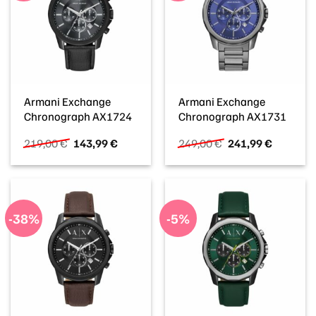
Armani Exchange
Armani Exchange
Chronograph AX1724
Chronograph AX1731
Ursprünglicher
Aktueller
Ursprünglicher
Aktueller
219,00
€
143,99
€
249,00
€
241,99
€
Preis
Preis
Preis
Preis
war:
ist:
war:
ist:
219,00 €
143,99 €.
249,00 €
241,99 €
-38%
-5%