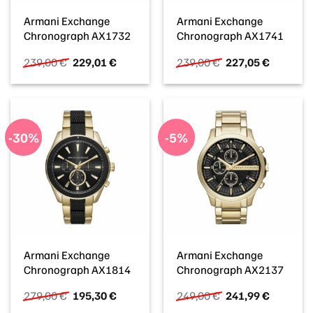
Armani Exchange
Armani Exchange
Chronograph AX1732
Chronograph AX1741
Ursprünglicher
Aktueller
Ursprünglicher
Aktueller
239,00
€
229,01
€
239,00
€
227,05
€
Preis
Preis
Preis
Preis
war:
ist:
war:
ist:
239,00 €
229,01 €.
239,00 €
227,05 €
-30%
-5%
Armani Exchange
Armani Exchange
Chronograph AX1814
Chronograph AX2137
Ursprünglicher
Aktueller
Ursprünglicher
Aktueller
279,00
€
195,30
€
249,00
€
241,99
€
Preis
Preis
Preis
Preis