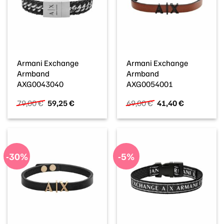
Armani Exchange
Armani Exchange
Armband
Armband
AXG0043040
AXG0054001
Ursprünglicher
Aktueller
Ursprünglicher
Aktueller
79,00
€
59,25
€
69,00
€
41,40
€
Preis
Preis
Preis
Preis
war:
ist:
war:
ist:
79,00 €
59,25 €.
69,00 €
41,40 €.
-30%
-5%