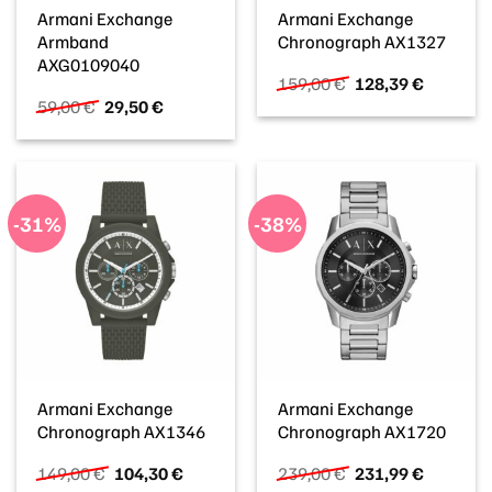
Armani Exchange
Armani Exchange
Armband
Chronograph AX1327
AXG0109040
Ursprünglicher
Aktueller
159,00
€
128,39
€
Preis
Preis
Ursprünglicher
Aktueller
59,00
€
29,50
€
war:
ist:
Preis
Preis
159,00 €
128,39 €
war:
ist:
59,00 €
29,50 €.
-31%
-38%
Armani Exchange
Armani Exchange
Chronograph AX1346
Chronograph AX1720
Ursprünglicher
Aktueller
Ursprünglicher
Aktueller
149,00
€
104,30
€
239,00
€
231,99
€
Preis
Preis
Preis
Preis