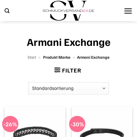
Zum
Inhalt
springen
Armani Exchange
Start
»
Produkt Marke
»
Armani Exchange
FILTER
-26%
-30%