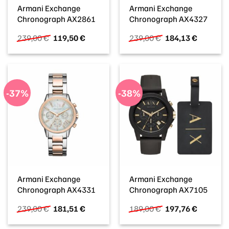
Armani Exchange
Armani Exchange
Chronograph AX2861
Chronograph AX4327
Ursprünglicher
Aktueller
Ursprünglicher
Aktueller
239,00
€
119,50
€
239,00
€
184,13
€
Preis
Preis
Preis
Preis
war:
ist:
war:
ist:
239,00 €
119,50 €.
239,00 €
184,13 €
-37%
-38%
Armani Exchange
Armani Exchange
Chronograph AX4331
Chronograph AX7105
Ursprünglicher
Aktueller
Ursprünglicher
Aktueller
239,00
€
181,51
€
189,00
€
197,76
€
Preis
Preis
Preis
Preis
war:
ist:
war:
ist: