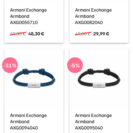
Armani Exchange
Armani Exchange
Armband
Armband
AXG0055710
AXG0082040
Ursprünglicher
Aktueller
Ursprünglicher
Aktueller
69,00
€
48,30
€
49,00
€
29,99
€
Preis
Preis
Preis
Preis
war:
ist:
war:
ist:
69,00 €
48,30 €.
49,00 €
29,99 €.
-31%
-5%
Armani Exchange
Armani Exchange
Armband
Armband
AXG0094040
AXG0095040