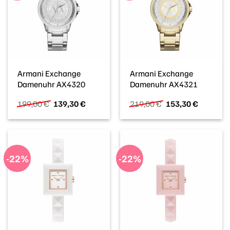
Armani Exchange
Armani Exchange
Damenuhr AX4320
Damenuhr AX4321
Ursprünglicher
Aktueller
Ursprünglicher
Aktueller
199,00
€
139,30
€
219,00
€
153,30
€
Preis
Preis
Preis
Preis
war:
ist:
war:
ist:
199,00 €
139,30 €.
219,00 €
153,30 €
-22%
-22%