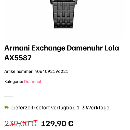
Armani Exchange Damenuhr Lola
AX5587
Artikelnummer:
4064092196221
Kategorie:
Damenuhr
Lieferzeit: sofort verfügbar, 1-3 Werktage
Ursprünglicher
Aktueller
239,00
€
129,90
€