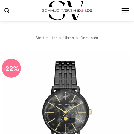
Zum
Inhalt
springen
Start
»
Uhr
»
Uhren
»
Damenuhr
-22%