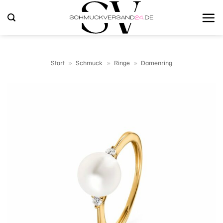
Zum
Inhalt
springen
Start
»
Schmuck
»
Ringe
»
Damenring