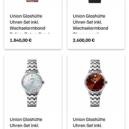
Union Glashütte
Union Glashütte
Uhren-Set inkl.
Uhren-Set inkl.
Wechselarmband
Wechselarmband
Belisar Datum Sport
Chronograph
1.840,00
€
2.600,00
€
D0099072705700
D0114141601009
Union Glashütte
Union Glashütte
Uhren-Set inkl.
Uhren-Set inkl.