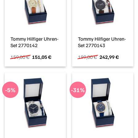
Tommy Hilfiger Uhren-
Tommy Hilfiger Uhren-
Set 2770142
Set 2770143
Ursprünglicher
Aktueller
Ursprünglicher
Aktueller
159,00
€
151,05
€
199,00
€
242,99
€
Preis
Preis
Preis
Preis
war:
ist:
war:
ist:
159,00 €
151,05 €.
199,00 €
242,99 €
-5%
-31%