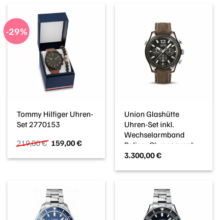
199,00 €
229,99 €.
169,00 €
120,19 €
-29%
Tommy Hilfiger Uhren-
Union Glashütte
Set 2770153
Uhren-Set inkl.
Wechselarmband
Ursprünglicher
Aktueller
219,00
€
159,00
€
Belisar Chronograph
Preis
Preis
3.300,00
€
Sport
war:
ist:
D0099272620700
219,00 €
159,00 €.