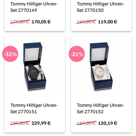
Tommy Hilfiger Uhren-
Tommy Hilfiger Uhren-
Set 2770149
Set 2770150
Ursprünglicher
Aktueller
Ursprünglicher
Aktueller
179,00
€
170,05
€
169,00
€
119,00
€
Preis
Preis
Preis
Preis
war:
ist:
war:
ist:
179,00 €
170,05 €.
169,00 €
119,00 €
-32%
-31%
Tommy Hilfiger Uhren-
Tommy Hilfiger Uhren-
Set 2770151
Set 2770152
Ursprünglicher
Aktueller
Ursprünglicher
Aktueller
199,00
€
229,99
€
169,00
€
120,19
€
Preis
Preis
Preis
Preis
war:
ist:
war:
ist: