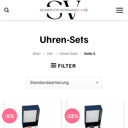
Zum
Inhalt
springen
Uhren-Sets
Start
»
Uhr
»
Uhren-Sets
»
Seite 5
FILTER
-5%
-32%