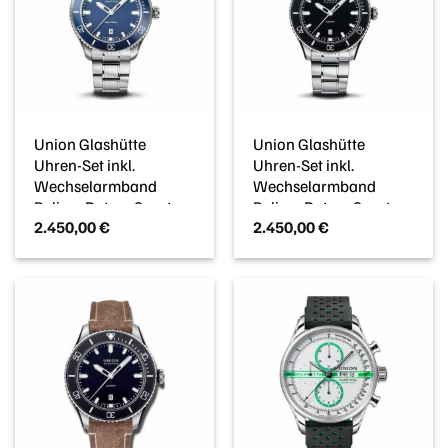
Union Glashütte
Union Glashütte
Uhren-Set inkl.
Uhren-Set inkl.
Wechselarmband
Wechselarmband
Belisar Datum Sport
Belisar Datum Sport
2.450,00
€
2.450,00
€
D0099071104700
D0099071105700