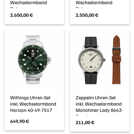
Wechselarmband
Wechselarmband
Datum
Datum
2.650,00
€
2.550,00
€
D0132071111600
D0132071129600
Withings Uhren-Set
Zeppelin Uhren-Set
inkl. Wechselarmband
inkl. Wechselarmband
Horizon 40-49-7517
Monotimer Lady 8643-
5_set
649,90
€
211,00
€