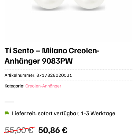
Ti Sento – Milano Creolen-
Anhänger 9083PW
Artikelnummer:
8717828020531
Kategorie:
Creolen-Anhänger
Lieferzeit: sofort verfügbar, 1-3 Werktage
Ursprünglicher
Aktueller
55,00
€
50,86
€