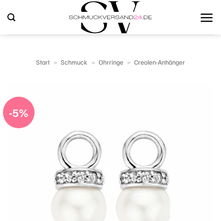
Zum
Inhalt
springen
Start
»
Schmuck
»
Ohrringe
»
Creolen-Anhänger
-5%