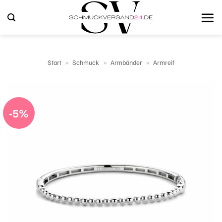
Zum
Inhalt
springen
Start
»
Schmuck
»
Armbänder
»
Armreif
-5%