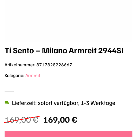
Ti Sento – Milano Armreif 2944SI
Artikelnummer:
8717828226667
Kategorie:
Armreif
Lieferzeit: sofort verfügbar, 1-3 Werktage
Ursprünglicher
Aktueller
169,00
€
169,00
€
Preis
Preis
war:
ist: