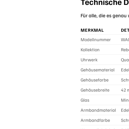
Technische D
Für alle, die es gena
MERKMAL
DET
Modellnummer
WA0
Kollektion
Rebe
Uhrwerk
Qua
Gehäusematerial
Ede
Gehäusefarbe
Sch
Gehäusebreite
42
Glas
Min
Armbandmaterial
Ede
Armbandfarbe
Sch