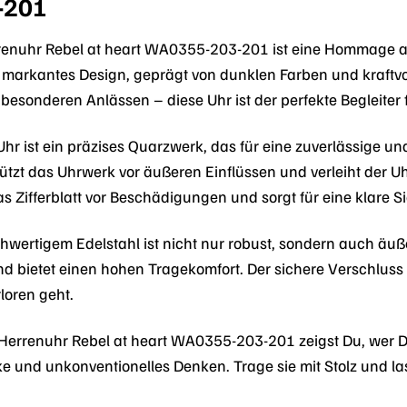
-201
enuhr Rebel at heart WA0355-203-201 ist eine Hommage a
markantes Design, geprägt von dunklen Farben und kraftvolle
ei besonderen Anlässen – diese Uhr ist der perfekte Begleiter 
Uhr ist ein präzises Quarzwerk, das für eine zuverlässige u
tzt das Uhrwerk vor äußeren Einflüssen und verleiht der Uh
s Zifferblatt vor Beschädigungen und sorgt für eine klare Sic
wertigem Edelstahl ist nicht nur robust, sondern auch äuß
 bietet einen hohen Tragekomfort. Der sichere Verschluss s
loren geht.
errenuhr Rebel at heart WA0355-203-201 zeigst Du, wer Du b
ärke und unkonventionelles Denken. Trage sie mit Stolz und la