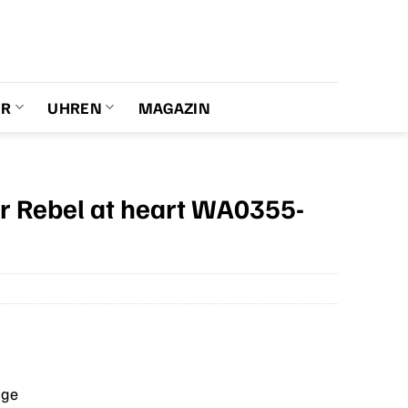
ER
UHREN
MAGAZIN
 Rebel at heart WA0355-
age