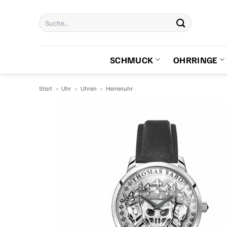
Zum
Suchen
Inhalt
nach:
springen
SCHMUCK
OHRRINGE
Start
»
Uhr
»
Uhren
»
Herrenuhr