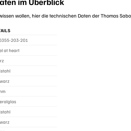
aten im Überblick
u wissen wollen, hier die technischen Daten der Thomas Sa
AILS
355-203-201
l at heart
rz
lstahl
warz
 mm
eralglas
lstahl
warz