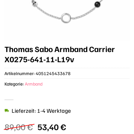
Thomas Sabo Armband Carrier
X0275-641-11-L19v
Artikelnummer:
4051245433678
Kategorie:
Armband
Lieferzeit: 1-4 Werktage
Ursprünglicher
Aktueller
89,00
€
53,40
€