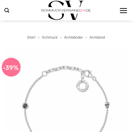
Zum
Inhalt
springen
Start
»
Schmuck
»
Armbänder
»
Armband
-39%