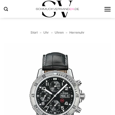
Zum
Inhalt
springen
Start
»
Uhr
»
Uhren
»
Herrenuhr