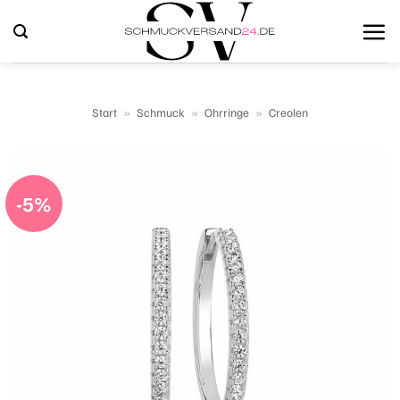
Zum
Inhalt
springen
Start
»
Schmuck
»
Ohrringe
»
Creolen
-5%