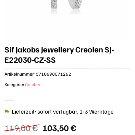
Sif Jakobs Jewellery Creolen SJ-
E22030-CZ-SS
Artikelnummer:
5710698071262
Kategorie:
Creolen
Lieferzeit: sofort verfügbar, 1-3 Werktage
Ursprünglicher
Aktueller
119,00
€
103,50
€