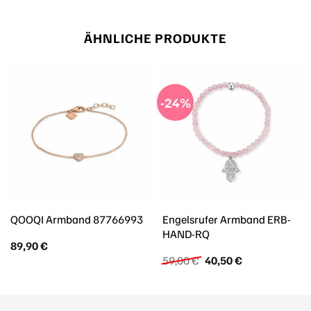
ÄHNLICHE PRODUKTE
-24%
Engelsrufer Armband ERB-
QOOQI Armband 87766993
HAND-RQ
89,90
€
Ursprünglicher
Aktueller
59,00
€
40,50
€
Preis
Preis
war:
ist:
59,00 €
40,50 €.