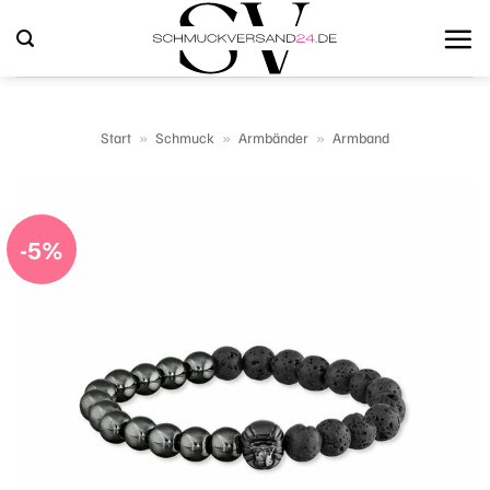
Zum
Inhalt
springen
Start
»
Schmuck
»
Armbänder
»
Armband
-5%