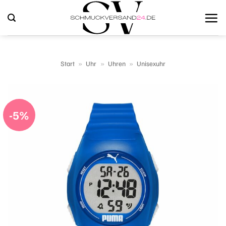
Zum
Inhalt
springen
Start
»
Uhr
»
Uhren
»
Unisexuhr
-5%