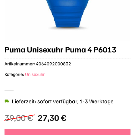
Puma Unisexuhr Puma 4 P6013
Artikelnummer:
4064092000832
Kategorie:
Unisexuhr
Lieferzeit: sofort verfügbar, 1-3 Werktage
Ursprünglicher
Aktueller
39,00
€
27,30
€
Preis
Preis
war:
ist: