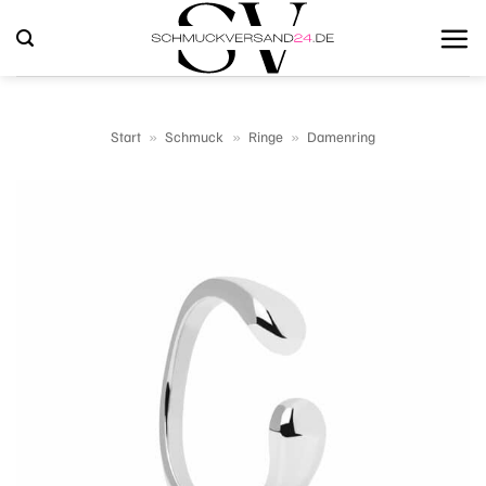
Zum
Inhalt
springen
Start
»
Schmuck
»
Ringe
»
Damenring