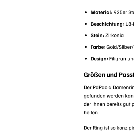
Material:
925er Ste
Beschichtung:
18-
Stein:
Zirkonia
Farbe:
Gold/Silber
Design:
Filigran un
Größen und Passf
Der PdPaola Damenring
gefunden werden kann.
der Ihnen bereits gut 
helfen.
Der Ring ist so konzip