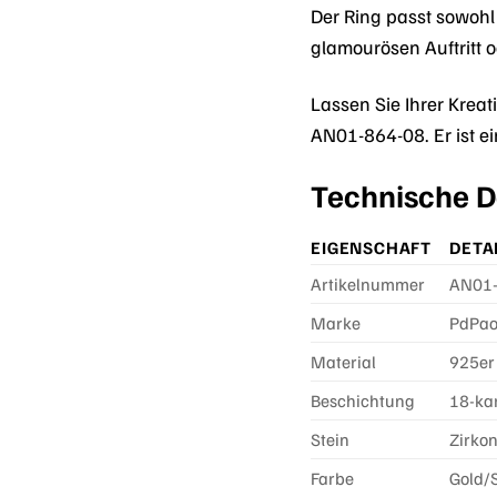
Der Ring passt sowohl
glamourösen Auftritt o
Lassen Sie Ihrer Krea
AN01-864-08. Er ist ei
Technische De
EIGENSCHAFT
DETA
Artikelnummer
AN01-
Marke
PdPao
Material
925er 
Beschichtung
18-ka
Stein
Zirkon
Farbe
Gold/