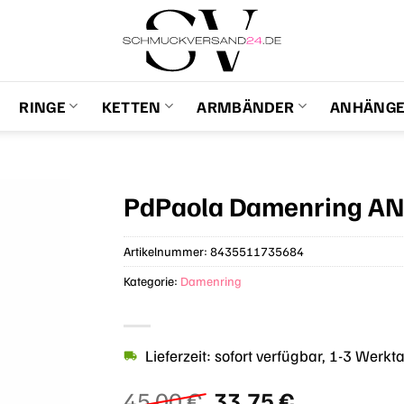
RINGE
KETTEN
ARMBÄNDER
ANHÄNG
PdPaola Damenring AN
Artikelnummer:
8435511735684
Kategorie:
Damenring
Lieferzeit: sofort verfügbar, 1-3 Werkt
Ursprünglicher
Aktueller
45,00
€
33,75
€