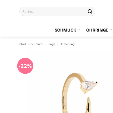
Zum
Suchen
Inhalt
nach:
springen
SCHMUCK
OHRRINGE
Start
»
Schmuck
»
Ringe
»
Damenring
-22%