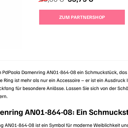
Preis
Preis
war:
ist:
ZUM PARTNERSHOP
45,00 €
33,75 €.
m PdPaola Damenring AN01-864-08 ein Schmuckstück, das El
te Ring ist mehr als nur ein Accessoire – er ist ein Ausdruck 
ickfang für besondere Anlässe. Lassen Sie sich von der Schö
ern.
nring AN01-864-08: Ein Schmuckstü
 AN01-864-08 ist ein Symbol für moderne Weiblichkeit und 