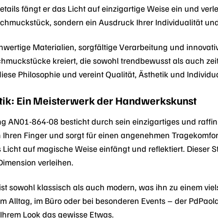
tails fängt er das Licht auf einzigartige Weise ein und ver
 Schmuckstück, sondern ein Ausdruck Ihrer Individualität und 
hwertige Materialien, sorgfältige Verarbeitung und innovat
hmuckstücke kreiert, die sowohl trendbewusst als auch zei
 diese Philosophie und vereint Qualität, Ästhetik und Individ
tik: Ein Meisterwerk der Handwerkskunst
 AN01-864-08 besticht durch sein einzigartiges und raffin
n Ihren Finger und sorgt für einen angenehmen Tragekomfort
s Licht auf magische Weise einfängt und reflektiert. Dieser S
Dimension verleihen.
ist sowohl klassisch als auch modern, was ihn zu einem viel
im Alltag, im Büro oder bei besonderen Events – der PdPao
t Ihrem Look das gewisse Etwas.