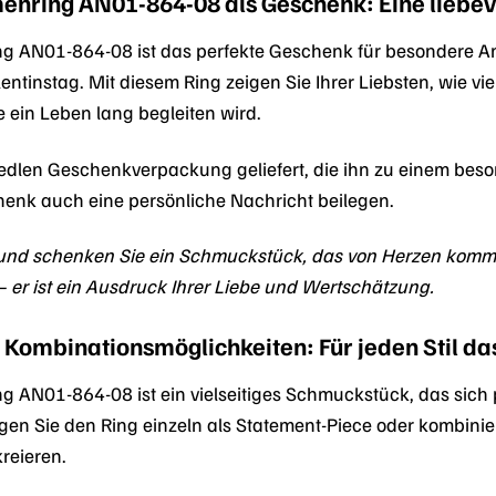
nring AN01-864-08 als Geschenk: Eine liebev
g AN01-864-08 ist das perfekte Geschenk für besondere An
tinstag. Mit diesem Ring zeigen Sie Ihrer Liebsten, wie vie
 ein Leben lang begleiten wird.
r edlen Geschenkverpackung geliefert, die ihn zu einem b
enk auch eine persönliche Nachricht beilegen.
und schenken Sie ein Schmuckstück, das von Herzen komm
– er ist ein Ausdruck Ihrer Liebe und Wertschätzung.
nd Kombinationsmöglichkeiten: Für jeden Stil 
g AN01-864-08 ist ein vielseitiges Schmuckstück, das sic
agen Sie den Ring einzeln als Statement-Piece oder kombini
kreieren.