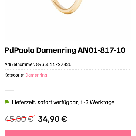
PdPaola Damenring AN01-817-10
Artikelnummer:
8435511727825
Kategorie:
Damenring
Lieferzeit: sofort verfügbar, 1-3 Werktage
Ursprünglicher
Aktueller
45,00
€
34,90
€
Preis
Preis
war:
ist: