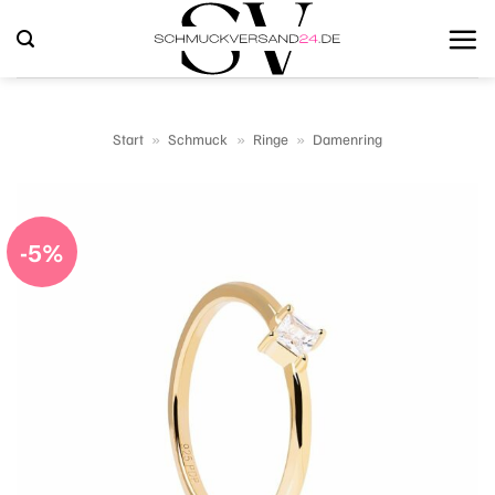
Zum
Inhalt
springen
Start
»
Schmuck
»
Ringe
»
Damenring
-5%