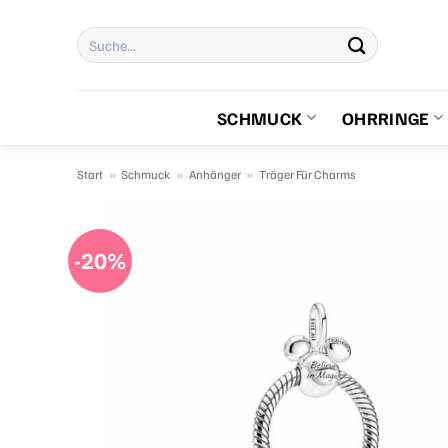
Zum
Suchen
Inhalt
nach:
springen
SCHMUCK
OHRRINGE
Start
»
Schmuck
»
Anhänger
»
Träger Für Charms
-20%