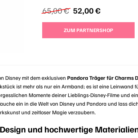
Ursprünglicher
Aktueller
65,00
€
52,00
€
Preis
Preis
war:
ist:
ZUM PARTNERSHOP
65,00 €
52,00 €.
on Disney mit dem exklusiven
Pandora Träger für Charms 
ück ist mehr als nur ein Armband; es ist eine Leinwand fü
esslichen Momente deiner Lieblings-Disney-Filme und eine 
che ein in die Welt von Disney und Pandora und lass dich
kskunst und zeitloser Magie verzaubern.
s Design und hochwertige Materialie