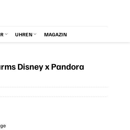
ER
UHREN
MAGAZIN
arms Disney x Pandora
age