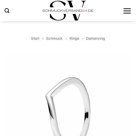
Zum
Inhalt
springen
Start
»
Schmuck
»
Ringe
»
Damenring