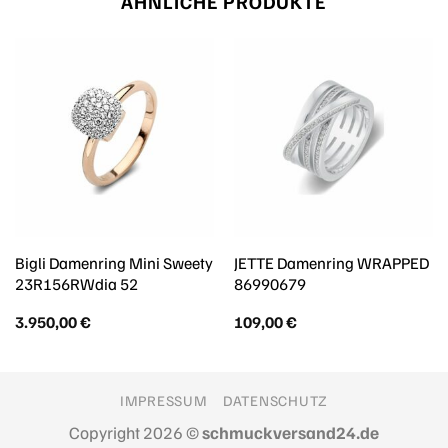
ÄHNLICHE PRODUKTE
Bigli Damenring Mini Sweety
JETTE Damenring WRAPPED
23R156RWdia 52
86990679
3.950,00
€
109,00
€
IMPRESSUM
DATENSCHUTZ
Copyright 2026 ©
schmuckversand24.de