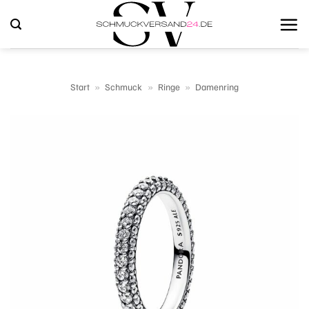
Zum
Inhalt
springen
Start
»
Schmuck
»
Ringe
»
Damenring