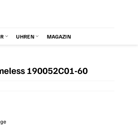
ER
UHREN
MAGAZIN
meless 190052C01-60
age