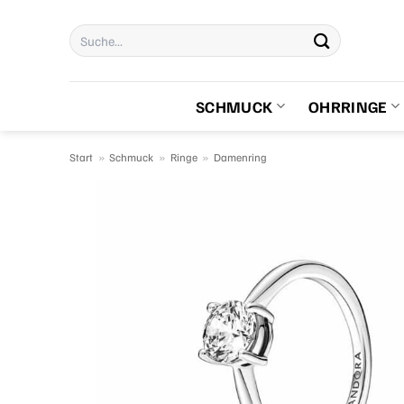
Zum
Suchen
Inhalt
nach:
springen
SCHMUCK
OHRRINGE
Start
»
Schmuck
»
Ringe
»
Damenring