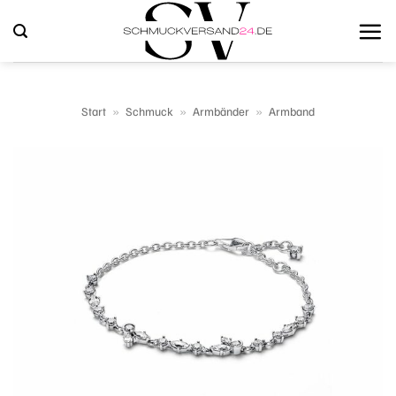
Zum
Inhalt
springen
Start
»
Schmuck
»
Armbänder
»
Armband