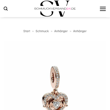
Zum
Inhalt
springen
Start
»
Schmuck
»
Anhänger
»
Anhänger