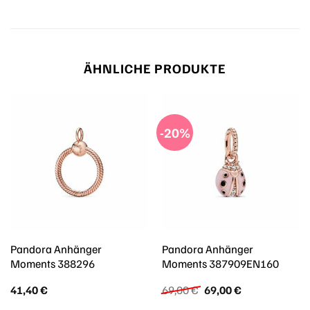
ÄHNLICHE PRODUKTE
-20%
Pandora Anhänger
Pandora Anhänger
Moments 388296
Moments 387909EN160
Ursprünglicher
Aktueller
41,40
€
69,00
€
69,00
€
Preis
Preis