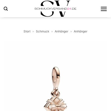
Zum
Inhalt
springen
Start
»
Schmuck
»
Anhänger
»
Anhänger