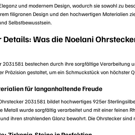
 Eleganz und modernem Design, wodurch sie sowohl zu beso
rem filigranen Design und den hochwertigen Materialien zieh
und Selbstbewusstsein.
r Details: Was die Noelani Ohrsteck
r 2031581 bestechen durch ihre sorgfältige Verarbeitung u
er Präzision gestaltet, um ein Schmuckstück von höchster Qu
rialien für langanhaltende Freude
 Ohrstecker 2031581 bildet hochwertiges 925er Sterlingsilbe
le Metall wurde sorgfältig verarbeitet und mit einer feinen 
und ihren strahlenden Glanz bewahrt. Die Ohrstecker sind ni
: Zirkonia-Steine in Perfektion