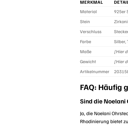
MERKMAL
DETAI
Material
925er S
Stein
Zirkon
Verschluss
Stecke
Farbe
Silber,
Maße
[Hier 
Gewicht
[Hier d
Artikelnummer
20315
FAQ: Häufig 
Sind die Noelani
Ja, die Noelani Ohrste
Rhodinierung bietet z