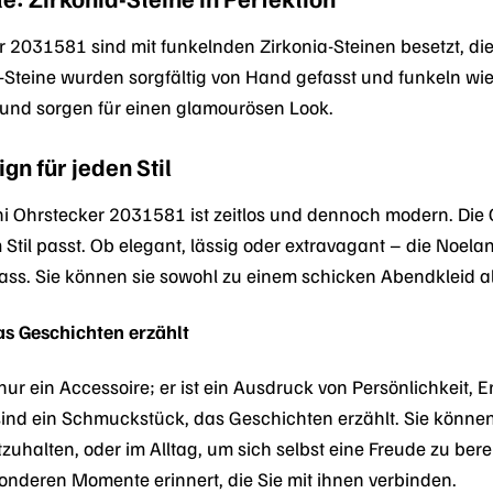
r 2031581 sind mit funkelnden Zirkonia-Steinen besetzt, di
a-Steine wurden sorgfältig von Hand gefasst und funkeln wie
nd sorgen für einen glamourösen Look.
gn für jeden Stil
i Ohrstecker 2031581 ist zeitlos und dennoch modern. Die O
 Stil passt. Ob elegant, lässig oder extravagant – die Noel
lass. Sie können sie sowohl zu einem schicken Abendkleid al
s Geschichten erzählt
nur ein Accessoire; er ist ein Ausdruck von Persönlichkeit,
ind ein Schmuckstück, das Geschichten erzählt. Sie könne
uhalten, oder im Alltag, um sich selbst eine Freude zu bere
onderen Momente erinnert, die Sie mit ihnen verbinden.