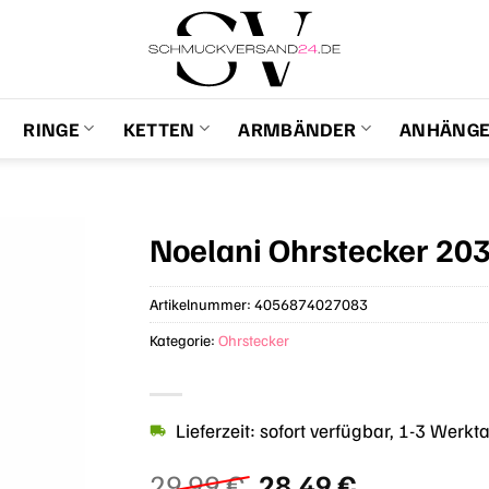
RINGE
KETTEN
ARMBÄNDER
ANHÄNG
Noelani Ohrstecker 20
Artikelnummer:
4056874027083
Kategorie:
Ohrstecker
Lieferzeit: sofort verfügbar, 1-3 Werkt
Ursprünglicher
Aktueller
29,99
€
28,49
€