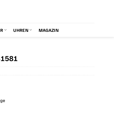
ER
UHREN
MAGAZIN
31581
age