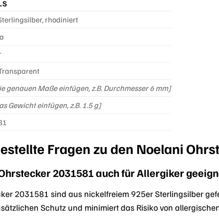
LS
terlingsilber, rhodiniert
ia
r
 Transparent
die genauen Maße einfügen, z.B. Durchmesser 6 mm]
as Gewicht einfügen, z.B. 1.5 g]
81
gestellte Fragen zu den Noelani Ohr
 Ohrstecker 2031581 auch für Allergiker geeign
cker 2031581 sind aus nickelfreiem 925er Sterlingsilber gefe
usätzlichen Schutz und minimiert das Risiko von allergische