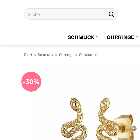
Zum
Suchen
Inhalt
nach:
springen
SCHMUCK
OHRRINGE
Start
»
Schmuck
»
Ohrringe
»
Ohrstecker
-30%