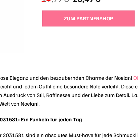
Preis
Preis
war:
ist:
ZUM PARTNERSHOP
29,99 €
28,49 €.
itlose Eleganz und den bezaubernden Charme der Noelani
O
reicht und jedem Outfit eine besondere Note verleiht. Diese 
in Ausdruck von Stil, Raffinesse und der Liebe zum Detail. L
 Welt von Noelani.
031581: Ein Funkeln für jeden Tag
r 2031581 sind ein absolutes Must-have für jede Schmuckli