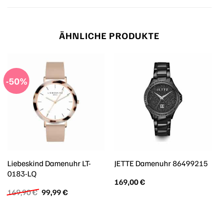
ÄHNLICHE PRODUKTE
-50%
Liebeskind Damenuhr LT-
JETTE Damenuhr 86499215
0183-LQ
169,00
€
Ursprünglicher
Aktueller
169,90
€
99,99
€
Preis
Preis
war:
ist:
169,90 €
99,99 €.