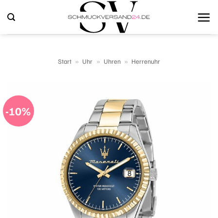
Zum
Inhalt
springen
Start
»
Uhr
»
Uhren
»
Herrenuhr
-10%