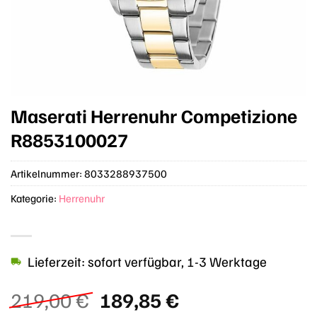
Maserati Herrenuhr Competizione
R8853100027
Artikelnummer:
8033288937500
Kategorie:
Herrenuhr
Lieferzeit: sofort verfügbar, 1-3 Werktage
Ursprünglicher
Aktueller
219,00
€
189,85
€