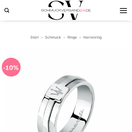
Zum
Inhalt
springen
Start
»
Schmuck
»
Ringe
»
Herrenring
-10%