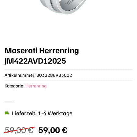
Maserati Herrenring
JM422AVD12025
Artikelnummer:
8033288983002
Kategorie:
Herrenring
Lieferzeit: 1-4 Werktage
Ursprünglicher
Aktueller
59,00
€
59,00
€