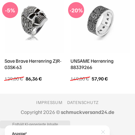
-5%
-20%
Save Brave Herrenring ZJR-
UNSAME Herrenring
03SK-63
88339266
Ursprünglicher
Aktueller
Ursprünglicher
Aktueller
129,00
€
86,36
€
149,00
€
57,90
€
Preis
Preis
Preis
Preis
war:
ist:
war:
ist:
129,00 €
86,36 €.
149,00 €
57,90 €.
IMPRESSUM
DATENSCHUTZ
Copyright 2026 ©
schmuckversand24.de
Anzeige*
Close