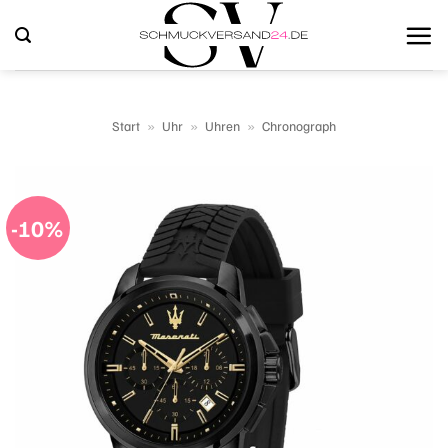
Zum
Inhalt
springen
Start
»
Uhr
»
Uhren
»
Chronograph
-10%