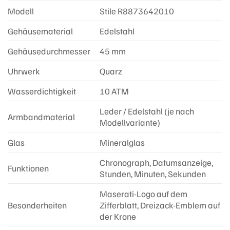
Modell
Stile R8873642010
Gehäusematerial
Edelstahl
Gehäusedurchmesser
45 mm
Uhrwerk
Quarz
Wasserdichtigkeit
10 ATM
Leder / Edelstahl (je nach
Armbandmaterial
Modellvariante)
Glas
Mineralglas
Chronograph, Datumsanzeige,
Funktionen
Stunden, Minuten, Sekunden
Maserati-Logo auf dem
Besonderheiten
Zifferblatt, Dreizack-Emblem auf
der Krone