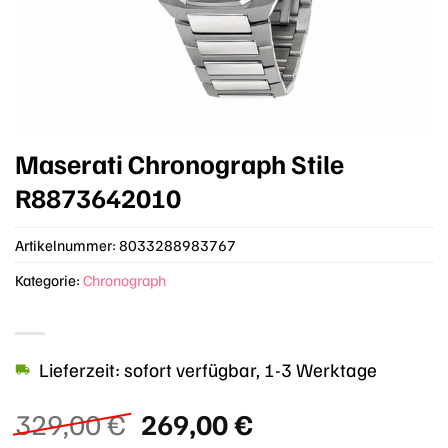
Maserati Chronograph Stile
R8873642010
Artikelnummer:
8033288983767
Kategorie:
Chronograph
Lieferzeit: sofort verfügbar, 1-3 Werktage
Ursprünglicher
Aktueller
329,00
€
269,00
€