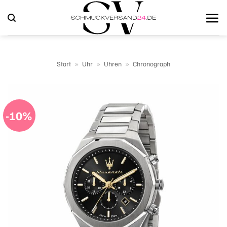
Zum
Inhalt
springen
Start
»
Uhr
»
Uhren
»
Chronograph
-10%