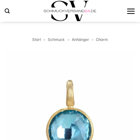
Zum
Inhalt
springen
Start
»
Schmuck
»
Anhänger
»
Charm