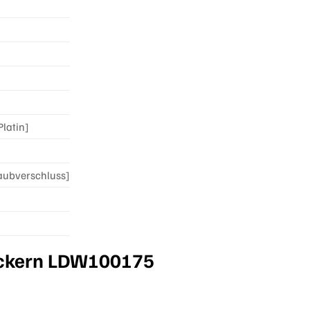
Platin]
raubverschluss]
teckern LDW100175