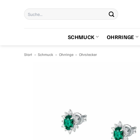
Zum
Suchen
Inhalt
nach:
springen
SCHMUCK
OHRRINGE
Start
»
Schmuck
»
Ohrringe
»
Ohrstecker