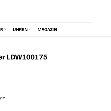
ER
UHREN
MAGAZIN
ker LDW100175
age