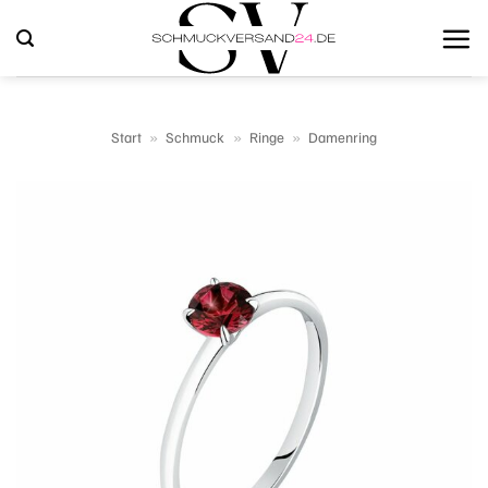
Zum
Inhalt
springen
Start
»
Schmuck
»
Ringe
»
Damenring