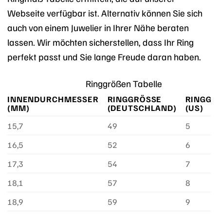
Webseite verfügbar ist. Alternativ können Sie sich
auch von einem Juwelier in Ihrer Nähe beraten
lassen. Wir möchten sicherstellen, dass Ihr Ring
perfekt passt und Sie lange Freude daran haben.
Ringgrößen Tabelle
INNENDURCHMESSER
RINGGRÖSSE (
RINGGRÖ
(MM)
DEUTSCHLAND)
US)
15,7
49
5
16,5
52
6
17,3
54
7
18,1
57
8
18,9
59
9