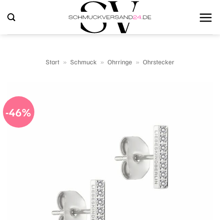
Zum
Inhalt
springen
Start
»
Schmuck
»
Ohrringe
»
Ohrstecker
-46%