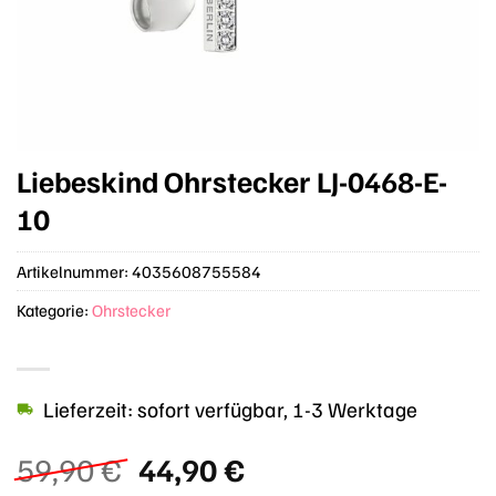
Liebeskind Ohrstecker LJ-0468-E-
10
Artikelnummer:
4035608755584
Kategorie:
Ohrstecker
Lieferzeit: sofort verfügbar, 1-3 Werktage
Ursprünglicher
Aktueller
59,90
€
44,90
€