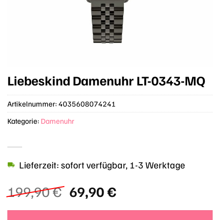
Liebeskind Damenuhr LT-0343-MQ
Artikelnummer:
4035608074241
Kategorie:
Damenuhr
Lieferzeit: sofort verfügbar, 1-3 Werktage
Ursprünglicher
Aktueller
199,90
€
69,90
€
Preis
Preis
war:
ist: