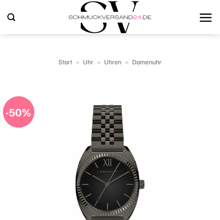
Zum
Inhalt
springen
Start
»
Uhr
»
Uhren
»
Damenuhr
-50%