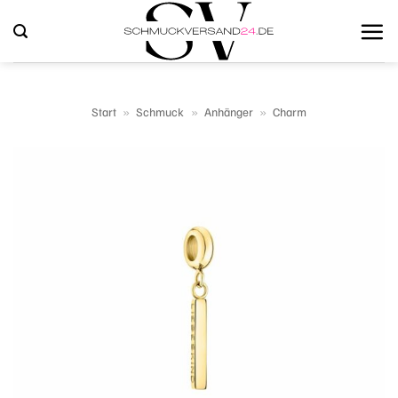
Zum
Inhalt
springen
Start
»
Schmuck
»
Anhänger
»
Charm